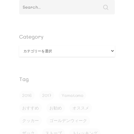
Category
Category
Home
Tag
Mountaineering
Trekking
2016
2017
Yamatomo
etc
Mt.Fuji
Favorite
おすすめ
お勧め
オススメ
Products
Knowledg
Man and Wife
About
クッカー
ゴールデンウィーク
私の山道具
Instagram
Contact
ザック
ストーブ
トレッキング