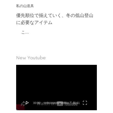
私の山道具
優先順位で揃えていく、冬の低山登山
に必要なアイテム
こ…
New Youtube
動
画
プ
レ
ー
ヤ
00:00
02:51
ー