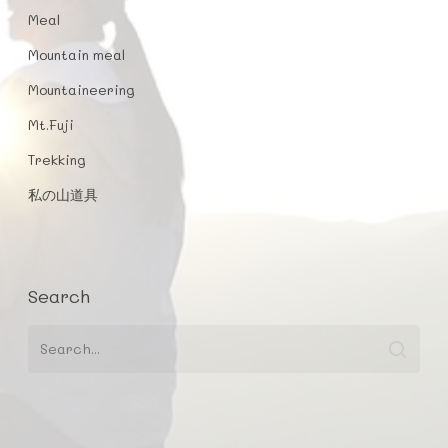
Meal
Mountain meal
Mountaineering
Mt.Fuji
Trekking
私の山道具
Search