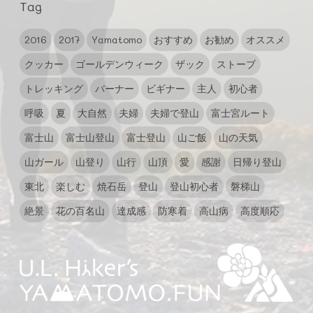
Tag
2016
2017
Yamatomo
おすすめ
お勧め
オススメ
クッカー
ゴールデンウィーク
ザック
ストーブ
トレッキング
バーナー
ビギナー
主人
初心者
呼吸
夏
大自然
夫婦
夫婦で登山
富士宮ルート
富士山
富士山登山
富士登山
山ご飯
山の天気
山ガール
山登り
山行
山頂
愛
感謝
日帰り登山
東北
楽しむ
焼石岳
登山
登山初心者
磐梯山
絶景
花の百名山
達成感
防寒着
高山病
高度順応