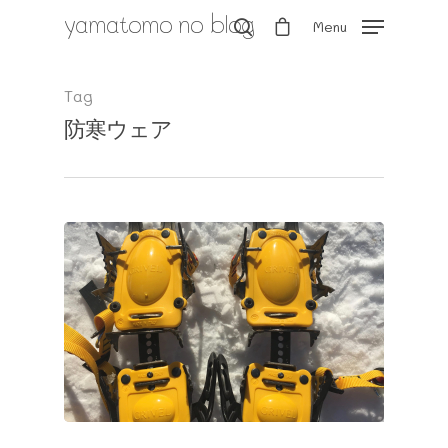
yamatomo no blog
Menu
Tag
防寒ウェア
Hit enter to search or ESC to close