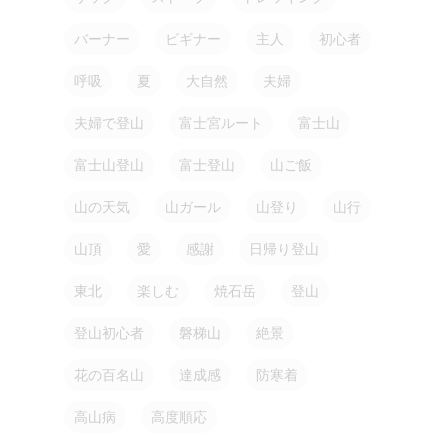
100 yen item
Facebook
Site map
バーナー
ビギナー
主人
初心者
Meal
YouTube
呼吸
夏
大自然
夫婦
Mountain meal
Twitter
夫婦で登山
富士宮ルート
富士山
LINE
富士山登山
富士登山
山ご飯
山の天気
山ガール
山登り
山行
山頂
愛
感謝
日帰り登山
東北
楽しむ
焼石岳
登山
登山初心者
磐梯山
絶景
花の百名山
達成感
防寒着
高山病
高度順応