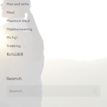
Man and Wife
Home
Meal
Mountaineering
Mountain meal
Trekking
etc
Mountaineering
Mt.Fuji
Favorite
Products
Mt.Fuji
Knowledg
Man and Wife
Trekking
About
私の山道具
私の山道具
Instagram
Contact
100 yen item
Facebook
Site map
Meal
YouTube
Search
Mountain meal
Twitter
LINE