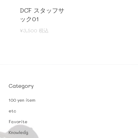
Read More
DCF スタッフサ
ック01
¥
3,500
税込
Category
100 yen item
etc
Favorite
Knowledg