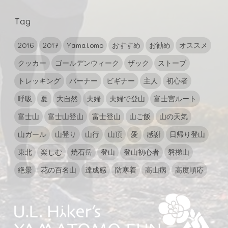
Tag
2016
2017
Yamatomo
おすすめ
お勧め
オススメ
クッカー
ゴールデンウィーク
ザック
ストーブ
トレッキング
バーナー
ビギナー
主人
初心者
呼吸
夏
大自然
夫婦
夫婦で登山
富士宮ルート
富士山
富士山登山
富士登山
山ご飯
山の天気
山ガール
山登り
山行
山頂
愛
感謝
日帰り登山
東北
楽しむ
焼石岳
登山
登山初心者
磐梯山
絶景
花の百名山
達成感
防寒着
高山病
高度順応