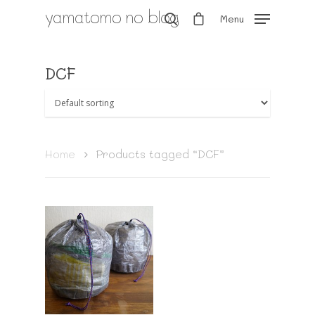
yamatomo no blog
Menu
DCF
Hit enter to search or ESC to close
Home
Products tagged “DCF”