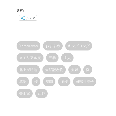
共有:
シェア
Yamatomo
おすすめ
キングコング
メモリアル展
三春
主人
北上展勝地
天然記念物
夫婦
愛
感謝
桜
満開
滝桜
田部井淳子
登山家
西野