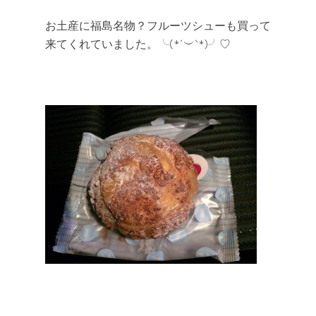
お土産に福島名物？フルーツシューも買って
来てくれていました。╰(*´︶`*)╯♡