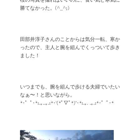
勝てなかった。(^_^;)
田部井淳子さんのことからは気分一転、寒か
ったので、主人と腕を組んでくっついて歩き
ました！
いつまでも、腕を組んで歩ける夫婦でいたい
なぁ〜！と思いながら。
Home
*･゜ﾟ･*:.｡..｡.:*･'(*ﾟ▽ﾟ*)’･*:.｡. .｡.:*･゜ﾟ･*
Mountaineering
Trekking
etc
Mt.Fuji
Favorite
Products