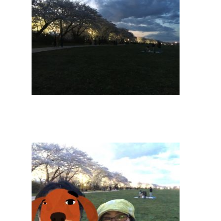
Knowledg
Man and Wife
About
私の山道具
Instagram
Contact
100 yen item
Facebook
Site map
Meal
YouTube
Mountain meal
Twitter
LINE