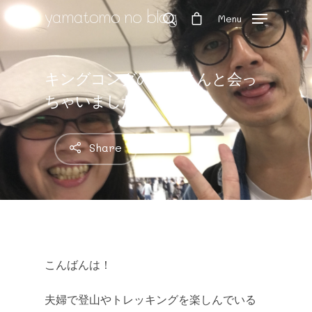
yamatomo no blog
Menu
キングコングの西野さんと会っ
Hit enter to search or ESC to close
ちゃいました！
Share
こんばんは！
夫婦で登山やトレッキングを楽しんでいる