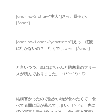
[char no=2 char=”主人”]さっ、帰るか。
[/char]
[char no=1 char=”yamatomo”]えっ、桜観
に行かないの？ 行くでしょっ！[/char]
と言いつつ、車にはちゃんと防寒着のフリー
スが積んでありました。╰(*´︶`*)╯♡
結構寒かったので温かい物が食べたくて、食
べてる間に日が暮れてしまい、(^_^;) 先に
桜の写真を撮ればいいのに、食い気と寒気に