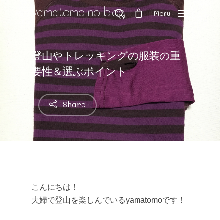
yamatomo no blog
Menu
登山やトレッキングの服装の重
Hit enter to search or ESC to close
要性＆選ぶポイント
Share
こんにちは！
夫婦で登山を楽しんでいるyamatomoです！