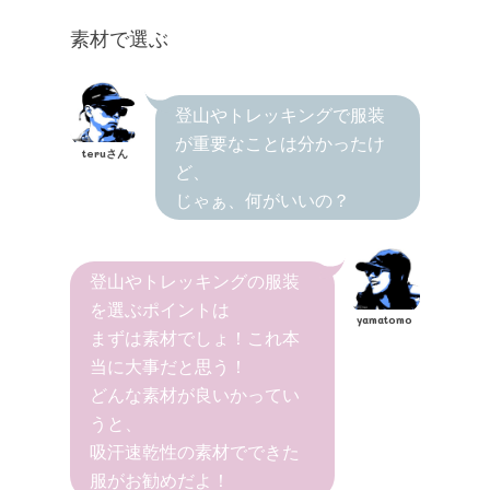
素材で選ぶ
登山やトレッキングで服装
が重要なことは分かったけ
teruさん
ど、
じゃぁ、何がいいの？
登山やトレッキングの服装
を選ぶポイントは
yamatomo
まずは素材でしょ！これ本
当に大事だと思う！
どんな素材が良いかってい
うと、
吸汗速乾性の素材でできた
服がお勧めだよ！