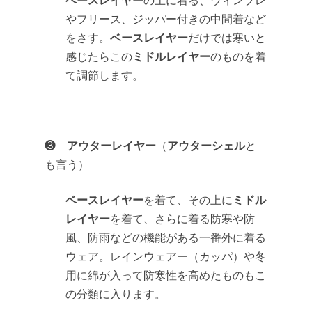
の上に着る、ウィンブレ
やフリース、ジッパー付きの中間着など
ベースレイヤー
をさす。
だけでは寒いと
ミドルレイヤー
感じたらこの
のものを着
て調節します。
アウターレイヤー
アウターシェル
❸
（
と
も言う）
ベースレイヤー
ミドル
を着て、その上に
レイヤー
を着て、さらに着る防寒や防
風、防雨などの機能がある一番外に着る
ウェア。レインウェアー（カッパ）や冬
用に綿が入って防寒性を高めたものもこ
の分類に入ります。