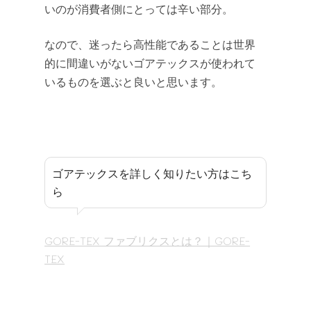
Knowledg
Man and Wife
About
いのが消費者側にとっては辛い部分。
私の山道具
Instagram
Contact
なので、迷ったら高性能であることは世界
100 yen item
Facebook
Site map
的に間違いがないゴアテックスが使われて
いるものを選ぶと良いと思います。
Meal
YouTube
Mountain meal
Twitter
LINE
ゴアテックスを詳しく知りたい方はこち
ら
GORE-TEX ファブリクスとは？｜GORE-
TEX