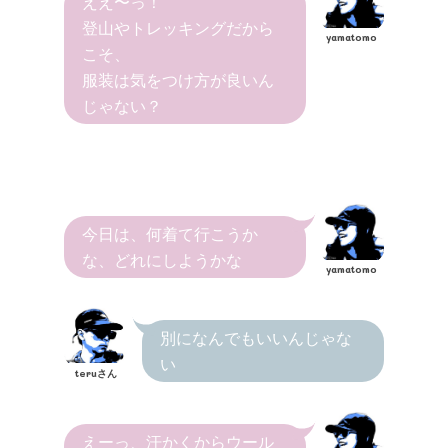
ええ〜っ！
登山やトレッキングだから
yamatomo
こそ、
服装は気をつけ方が良いん
じゃない？
今日は、何着て行こうか
な、どれにしようかな
yamatomo
別になんでもいいんじゃな
い
teruさん
えーっ、汗かくからウール