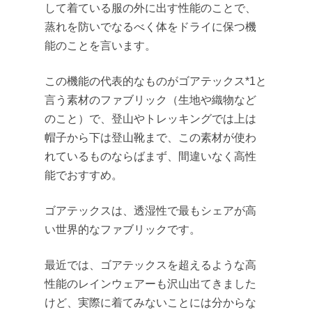
して着ている服の外に出す性能のことで、
蒸れを防いでなるべく体をドライに保つ機
能のことを言います。
この機能の代表的なものがゴアテックス*1と
言う素材のファブリック（生地や織物など
のこと）で、登山やトレッキングでは上は
帽子から下は登山靴まで、この素材が使わ
れているものならばまず、間違いなく高性
能でおすすめ。
ゴアテックスは、透湿性で最もシェアが高
Home
い世界的なファブリックです。
Mountaineering
Trekking
最近では、ゴアテックスを超えるような高
etc
性能のレインウェアーも沢山出てきました
Mt.Fuji
Favorite
Products
けど、実際に着てみないことには分からな