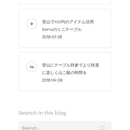
100 yen item
Facebook
Site map
Meal
YouTube
登山で100均のアイテム活用
Mountain meal
Twitter
Seriaのミニテーブル
LINE
2018-07-28
登山にテーブル持参でより快適
に楽しく山ご飯の時間を
2018-04-26
Search in this blog