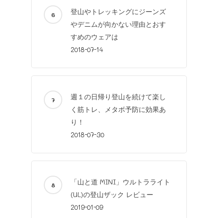
登山やトレッキングにジーンズ
やデニムが向かない理由とおす
すめのウェアは
2018-07-14
週１の日帰り登山を続けて楽し
く筋トレ、メタボ予防に効果あ
Home
り！
Mountaineering
2018-07-30
Trekking
etc
Mt.Fuji
Favorite
Products
「山と道 MINI」ウルトラライト
Knowledg
Man and Wife
About
(UL)の登山ザック レビュー
私の山道具
Instagram
Contact
2019-01-09