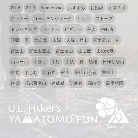
2016
2017
Yamatomo
おすすめ
お勧め
オススメ
クッカー
ゴールデンウィーク
ザック
ストーブ
トレッキング
バーナー
ビギナー
主人
初心者
呼吸
夏
大自然
夫婦
夫婦で登山
富士宮ルート
富士山
富士山登山
富士登山
山ご飯
山の天気
山ガール
山登り
山行
山頂
愛
感謝
日帰り登山
東北
楽しむ
焼石岳
登山
登山初心者
磐梯山
絶景
花の百名山
達成感
防寒着
高山病
高度順応