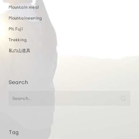
Mountain meal
Mountaineering
Mt.Fuji
Trekking
私の山道具
Search
Tag