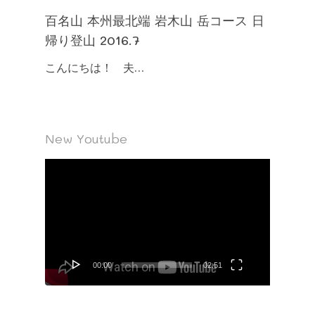
百名山 本州最北端 岩木山 岳コース 日
帰り登山 2016.7
こんにちは！ 夫…
New Youtube
動
画
プ
レ
ー
ヤ
00:00
02:51
ー