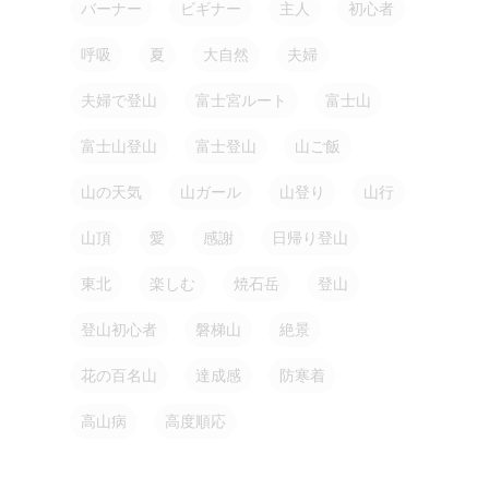
バーナー
ビギナー
主人
初心者
呼吸
夏
大自然
夫婦
夫婦で登山
富士宮ルート
富士山
富士山登山
富士登山
山ご飯
山の天気
山ガール
山登り
山行
山頂
愛
感謝
日帰り登山
東北
楽しむ
焼石岳
登山
登山初心者
磐梯山
絶景
花の百名山
達成感
防寒着
高山病
高度順応