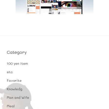
Category
100 yen item
etc
Favorite
Knowledg
Man and Wife
Meal