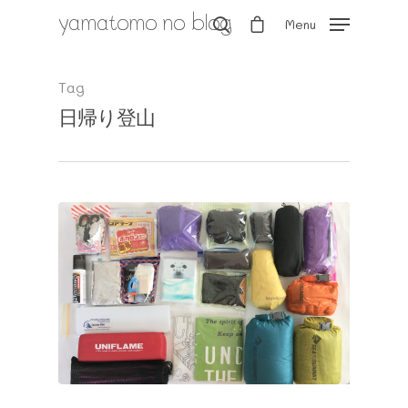
yamatomo no blog
Menu
Tag
日帰り登山
Hit enter to search or ESC to close