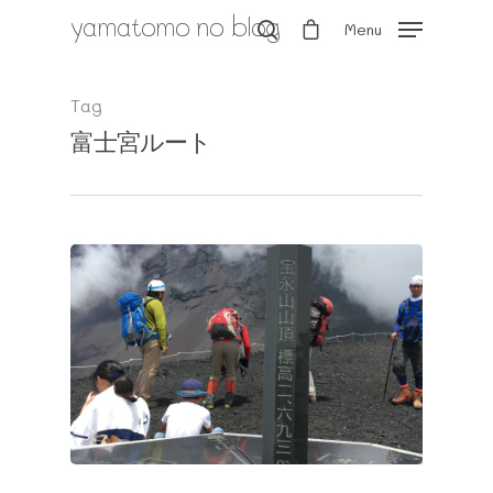
yamatomo no blog
Menu
Tag
富士宮ルート
Hit enter to search or ESC to close