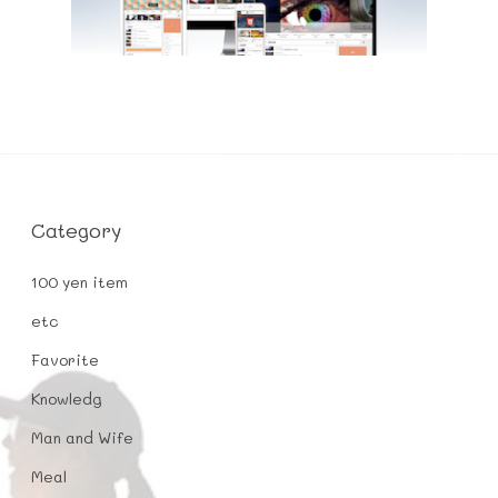
Category
100 yen item
etc
Favorite
Knowledg
Man and Wife
Meal