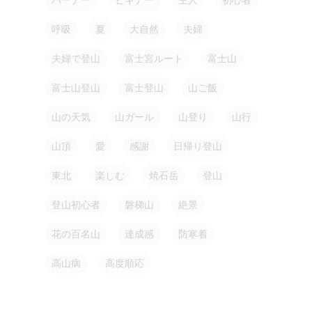
呼吸
夏
大自然
夫婦
夫婦で登山
富士宮ルート
富士山
富士山登山
富士登山
山ご飯
山の天気
山ガール
山登り
山行
山頂
愛
感謝
日帰り登山
東北
楽しむ
焼石岳
登山
登山初心者
磐梯山
絶景
花の百名山
達成感
防寒着
高山病
高度順応