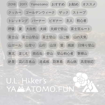
2016
2017
Yamatomo
おすすめ
お勧め
オススメ
クッカー
ゴールデンウィーク
ザック
ストーブ
トレッキング
バーナー
ビギナー
主人
初心者
呼吸
夏
大自然
夫婦
夫婦で登山
富士宮ルート
富士山
富士山登山
富士登山
山ご飯
山の天気
山ガール
山登り
山行
山頂
愛
感謝
日帰り登山
東北
楽しむ
焼石岳
登山
登山初心者
磐梯山
絶景
花の百名山
達成感
防寒着
高山病
高度順応