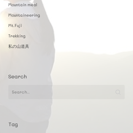
Mountain meal
Mountaineering
Mt.Fuji
Trekking
私の山道具
Search
Tag