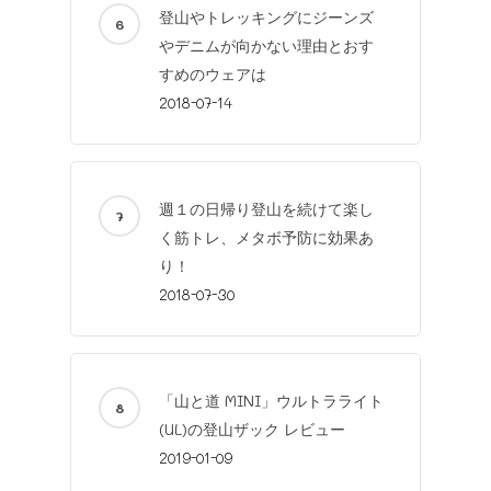
Home
登山やトレッキングにジーンズ
Mountaineering
やデニムが向かない理由とおす
すめのウェアは
Trekking
etc
2018-07-14
Mt.Fuji
Favorite
Products
Knowledg
Man and Wife
About
私の山道具
週１の日帰り登山を続けて楽し
Instagram
Contact
く筋トレ、メタボ予防に効果あ
100 yen item
Facebook
Site map
り！
Meal
YouTube
2018-07-30
Mountain meal
Twitter
LINE
「山と道 MINI」ウルトラライト
(UL)の登山ザック レビュー
2019-01-09